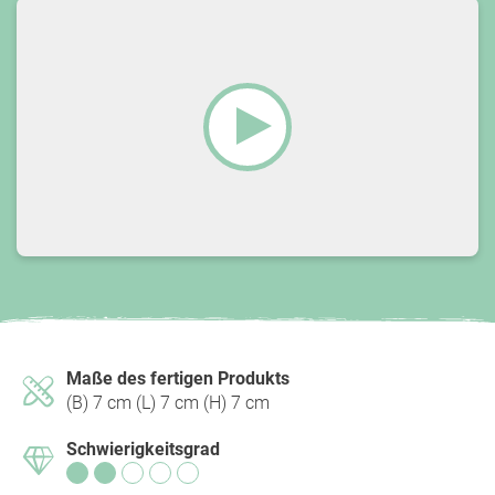
Wir benötigen Ihre Zustimmung,
um den YouTube Video-Service zu
laden!
Maße des fertigen Produkts
(B) 7 cm (L) 7 cm (H) 7 cm
Wir verwenden einen Service eines
Drittanbieters, um Videoinhalte einzubetten.
Schwierigkeitsgrad
Dieser Service kann Daten zu Ihren
Aktivitäten sammeln. Bitte lesen Sie die