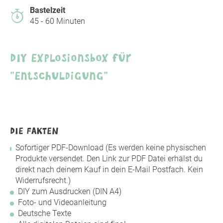
Details durch und stimmen Sie der Nutzung
Bastelzeit
des Service zu, um dieses Video anzusehen.
45 - 60 Minuten
Mehr Informationen
DIY Explosionsbox für
Akzeptieren
"Entschuldigung"
powered by
Usercentrics Consent
Management Platform
DIE FAKTEN
Sofortiger PDF-Download (Es werden keine physischen
Produkte versendet. Den Link zur PDF Datei erhälst du
direkt nach deinem Kauf in dein E-Mail Postfach. Kein
Widerrufsrecht.)
DIY zum Ausdrucken (DIN A4)
Foto- und Videoanleitung
Deutsche Texte