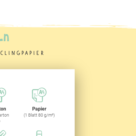
ln
clingpapier
ton
Papier
arton
(1 Blatt 80 g/m²)
)