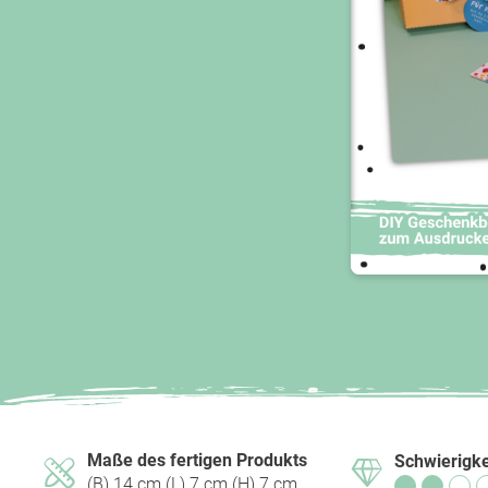
Maße des fertigen Produkts
Schwierigke
(B) 14 cm (L) 7 cm (H) 7 cm