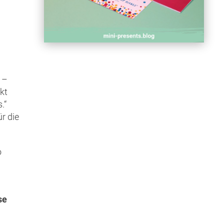
 –
kt
.“
r die
o
se