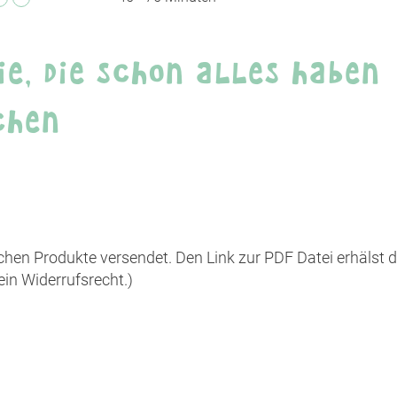
sammeln. Bitte lesen Sie die Details durch und
stimmen Sie der Nutzung des Service zu, um
dieses Video anzusehen.
ie, die schon alles haben
Mehr Informationen
chen
Akzeptieren
powered by
Usercentrics Consent Management
Platform
hen Produkte versendet. Den Link zur PDF Datei erhälst 
ein Widerrufsrecht.)