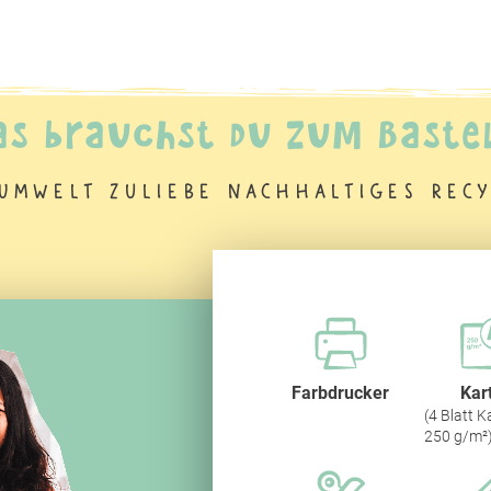
as brauchst du zum Baste
Umwelt zuliebe nachhaltiges Recy
Farbdrucker
Kar
(4 Blatt K
250 g/m²