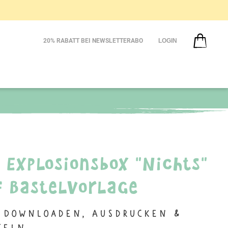
20% RABATT BEI NEWSLETTERABO
LOGIN
Y Explosionsbox "Nichts"
F Bastelvorlage
 Downloaden, Ausdrucken &
teln