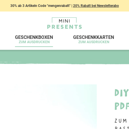
30% ab 3 Artikeln Code "mengenrabatt" |
20% Rabatt bei Newsletterabo
GESCHENKBOXEN
GESCHENKKARTEN
ZUM AUSDRUCKEN
ZUM AUSDRUCKEN
DI
PD
Zum
Bas