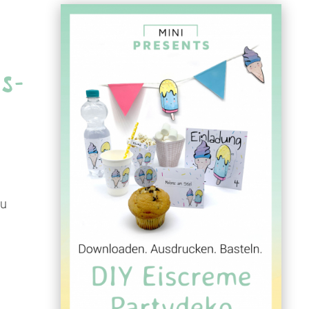
is-
du