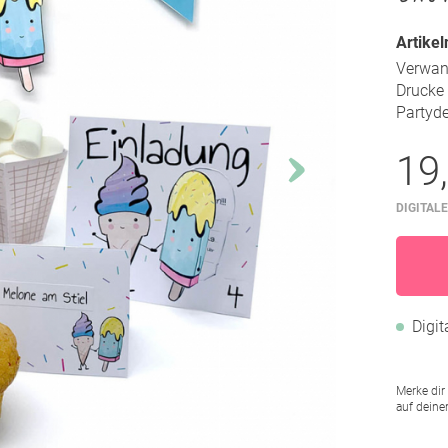
Artike
Verwand
Drucke 
Partyde
19
DIGITALE
Digi
Merke dir
auf deine