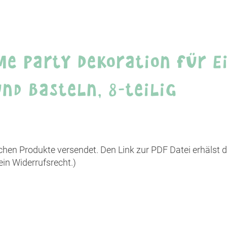
Drittanbieters, um Videoinhalte einzubetten.
Dieser Service kann Daten zu Ihren Aktivitäten
sammeln. Bitte lesen Sie die Details durch und
stimmen Sie der Nutzung des Service zu, um
dieses Video anzusehen.
me Party Dekoration für E
Mehr Informationen
d Basteln, 8-teilig
Akzeptieren
powered by
Usercentrics Consent Management
Platform
hen Produkte versendet. Den Link zur PDF Datei erhälst 
ein Widerrufsrecht.)