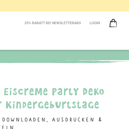
20% RABATT BEI NEWSLETTERABO
LOGIN
Y Eiscreme Party Deko
r Kindergeburtstage
 Downloaden, Ausdrucken &
teln