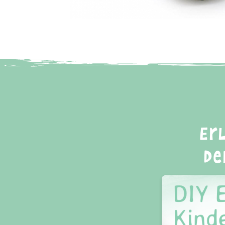
Er
De