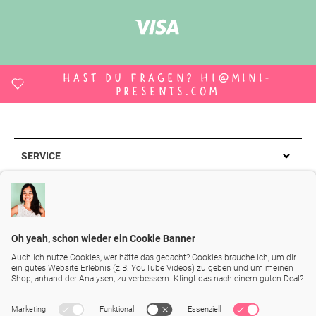
Hast du Fragen?
hi@mini-
presents.com
SERVICE
Kontakt
INFORMATIONEN
Warenkorb
Impressum
SOCIAL MEDIA
Konto
AGB
Instagram
Newsletter
KATEGORIEN
Datenschutz
YouTube
FAQ
Geschenkboxen
Zahlung und Lieferung
Blog