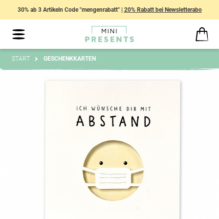
30% ab 3 Artikeln Code "mengenrabatt" |
20% Rabatt bei Newsletterabo
START
GESCHENKKARTEN