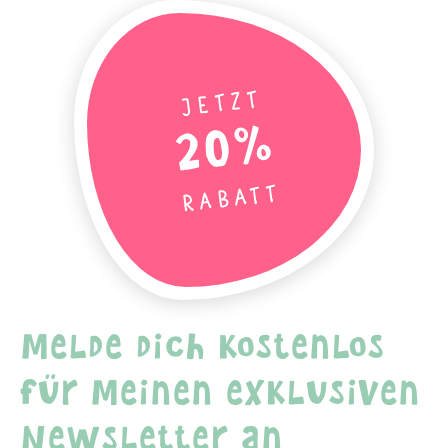
Jetzt
20%
Rabatt
Melde dich kostenlos
für meinen exklusiven
Newsletter an